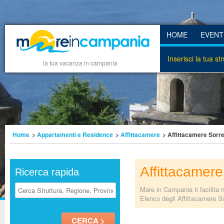
HOME
EVENT
Inserisci la tua st
la tua vacanza in campania
Home
>
Appartamenti e Residence
>
Affittacamere
> Affittacamere Sorr
Affittacamere
Ricerca rapida
Mare in Campania ti facilita 
Elenco degli Affittacamere So