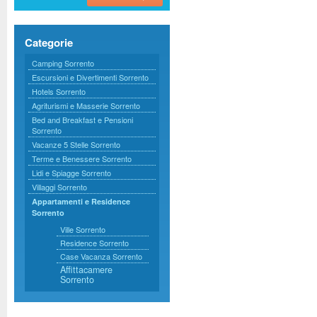
Categorie
Camping Sorrento
Escursioni e Divertimenti Sorrento
Hotels Sorrento
Agriturismi e Masserie Sorrento
Bed and Breakfast e Pensioni
Sorrento
Vacanze 5 Stelle Sorrento
Terme e Benessere Sorrento
Lidi e Spiagge Sorrento
Villaggi Sorrento
Appartamenti e Residence
Sorrento
Ville Sorrento
Residence Sorrento
Case Vacanza Sorrento
Affittacamere
Sorrento