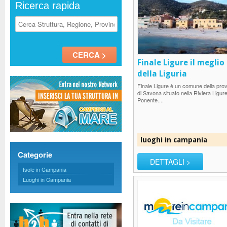
Ricerca rapida
Finale Ligure il meglio
della Liguria
Finale Ligure è un comune della prov
di Savona situato nella Riviera Ligure
Ponente....
luoghi in campania
Categorie
DETTAGLI >
Isole in Campania
Luoghi in Campania