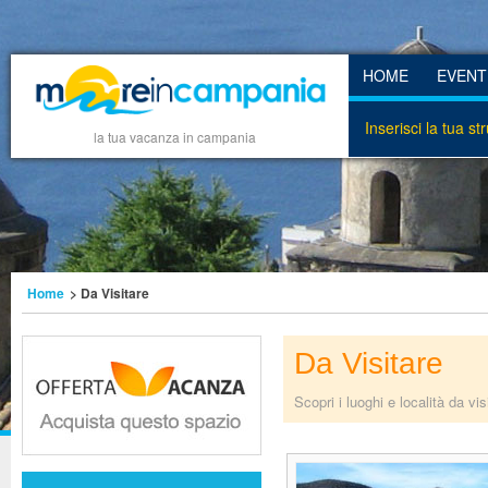
HOME
EVENT
Inserisci la tua st
la tua vacanza in campania
Home
> Da Visitare
Da Visitare
Scopri i luoghi e località da vi