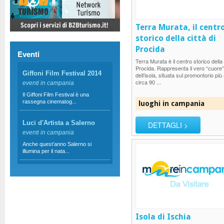
Terra Murata, il centr
storico della città di
Procida
Eventi
Terra Murata è il centro storico della 
Procida. Rappresenta il vero “cuore”
Giffoni Film Festival 2014
dell’isola, situata sul promontorio più 
circa 90 ...
eventi in campania
Il Giffoni Film Festival è una
rassegna cinematog...
luoghi in campania
Luci d'Artista a Salerno
DETTAGLI >
eventi in campania
Anche quest’anno Salerno si
illumina per il nata...
Isola di Ischia