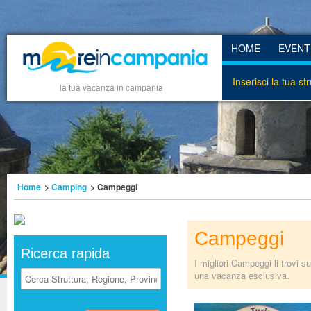
HOME
EVENT
Inserisci la tua st
la tua vacanza in campania
Home
>
Camping
> Campeggi
Campeggi
Ricerca rapida
I migliori Campeggi li trovi 
una vacanza esclusiva.