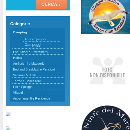
Categorie
Camping
Agricampeggio
Campeggi
Escursioni e Divertimenti
Hotels
Agriturismi e Masserie
Bed and Breakfast e Pensioni
Vacanze 5 Stelle
Terme e Benessere
Lidi e Spiagge
Villaggi
Appartamenti e Residence