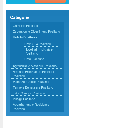
Categorie
Camping Positano
Escursioni e Divertimenti Positano
Hotels Positano
Hotel SPA Positano
Hotel all inclusive
Positano
Hotel Positano
Agriturismi e Masserie Positano
Bed and Breakfast e Pensioni
Positano
Vacanze 5 Stelle Positano
Terme e Benessere Positano
Lidi e Spiagge Positano
Villaggi Positano
Appartamenti e Residence
Positano