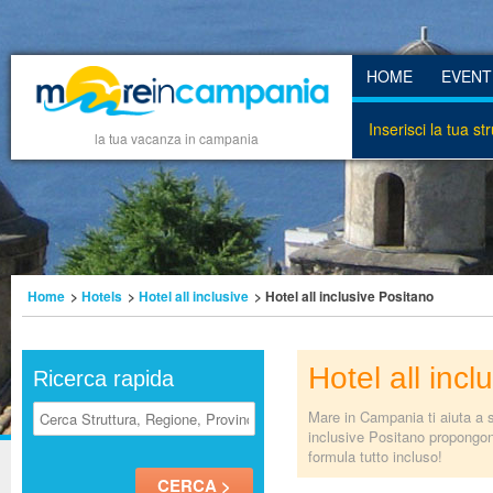
HOME
EVENT
Inserisci la tua st
la tua vacanza in campania
Home
>
Hotels
>
Hotel all inclusive
> Hotel all inclusive Positano
Hotel all inc
Ricerca rapida
Mare in Campania ti aiuta a sc
inclusive Positano propongon
formula tutto incluso!