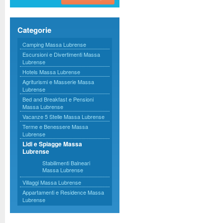
Categorie
Camping Massa Lubrense
Escursioni e Divertimenti Massa
Lubrense
Hotels Massa Lubrense
Agriturismi e Masserie Massa
Lubrense
Bed and Breakfast e Pensioni
Massa Lubrense
Vacanze 5 Stelle Massa Lubrense
Terme e Benessere Massa
Lubrense
Lidi e Spiagge Massa
Lubrense
Stabilimenti Balneari
Massa Lubrense
Villaggi Massa Lubrense
Appartamenti e Residence Massa
Lubrense