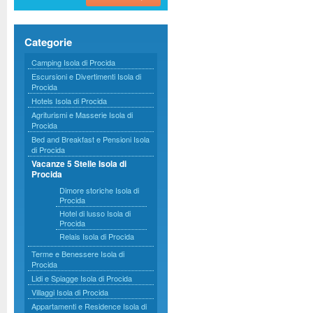
Categorie
Camping Isola di Procida
Escursioni e Divertimenti Isola di
Procida
Hotels Isola di Procida
Agriturismi e Masserie Isola di
Procida
Bed and Breakfast e Pensioni Isola
di Procida
Vacanze 5 Stelle Isola di
Procida
Dimore storiche Isola di
Procida
Hotel di lusso Isola di
Procida
Relais Isola di Procida
Terme e Benessere Isola di
Procida
Lidi e Spiagge Isola di Procida
Villaggi Isola di Procida
Appartamenti e Residence Isola di