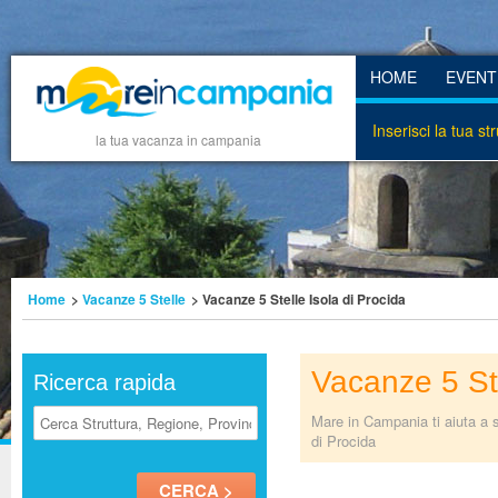
HOME
EVENT
Inserisci la tua st
la tua vacanza in campania
Home
>
Vacanze 5 Stelle
> Vacanze 5 Stelle Isola di Procida
Vacanze 5 Ste
Ricerca rapida
Mare in Campania ti aiuta a s
di Procida