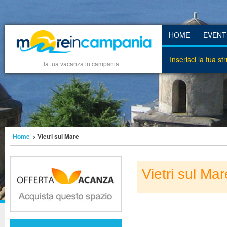
HOME
EVENT
Inserisci la tua st
la tua vacanza in campania
Home
> Vietri sul Mare
Vietri sul Mar