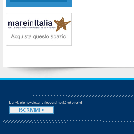
Iscriviti alla newsletter e riceverai novità ed offerte!