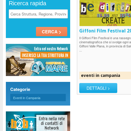
Ricerca rapida
Giffoni Film Festival 2
Il Giffoni Film Festival è una rasseg
cinematografica che si svolge ogni 
Giffoni Valle Piana, in provincia di Sa
...
eventi in campania
DETTAGLI >
Categorie
Eventi in Campania