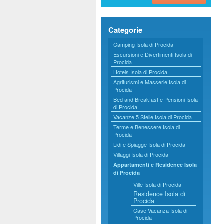
Categorie
Camping Isola di Procida
Escursioni e Divertimenti Isola di
Procida
Hotels Isola di Procida
Agriturismi e Masserie Isola di
Procida
Bed and Breakfast e Pensioni Isola
di Procida
Vacanze 5 Stelle Isola di Procida
Terme e Benessere Isola di
Procida
Lidi e Spiagge Isola di Procida
Villaggi Isola di Procida
Appartamenti e Residence Isola
di Procida
Ville Isola di Procida
Residence Isola di
Procida
Case Vacanza Isola di
Procida