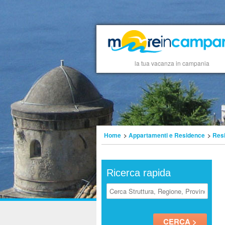
la tua vacanza in campania
Home
>
Appartamenti e Residence
>
Res
Ricerca rapida