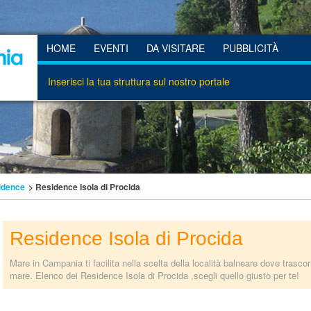
HOME
EVENTI
DA VISITARE
PUBBLICITÀ
Inserisci la tua struttura sul nostro portale
idence
> Residence Isola di Procida
Residence Isola di Procida
Mare in Campania ti facilita nella scelta della località balneare dove trasco
mare. Elenco dei Residence Isola di Procida ,scegli quello giusto per te!