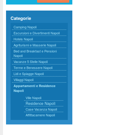
Categorie
Camping Napoli
Escursioni e Divertimenti Napoli
Hotels Napoli
Agriturismi e Masserie Napoli
Bed and Breakfast e Pensioni
Napoli
Vacanze 5 Stelle Napoli
Terme e Benessere Napoli
Lidi e Spiagge Napoli
Villaggi Napoli
Appartamenti e Residence
Napoli
Ville Napoli
Residence Napoli
Case Vacanza Napoli
Affittacamere Napoli