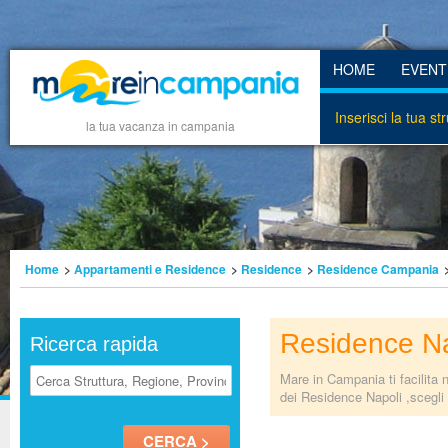
HOME
EVENT
Inserisci la tua st
la tua vacanza in campania
Home
>
Appartamenti e Residence
>
Residence
>
Residence Campania
Residence Na
Ricerca rapida
Mare in Campania ti facilita 
dei Residence Napoli ,scegli 